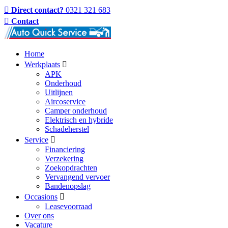
Direct contact?
0321 321 683
Contact
Home
Werkplaats
APK
Onderhoud
Uitlijnen
Aircoservice
Camper onderhoud
Elektrisch en hybride
Schadeherstel
Service
Financiering
Verzekering
Zoekopdrachten
Vervangend vervoer
Bandenopslag
Occasions
Leasevoorraad
Over ons
Vacature