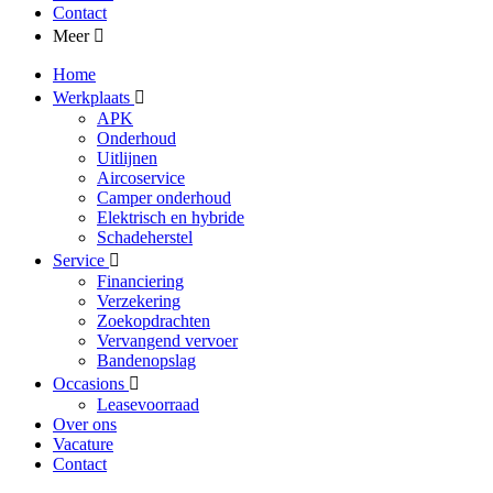
Contact
Meer
Home
Werkplaats
APK
Onderhoud
Uitlijnen
Aircoservice
Camper onderhoud
Elektrisch en hybride
Schadeherstel
Service
Financiering
Verzekering
Zoekopdrachten
Vervangend vervoer
Bandenopslag
Occasions
Leasevoorraad
Over ons
Vacature
Contact