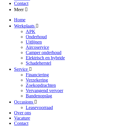
Contact
Meer
Home
Werkplaats
APK
Onderhoud
Uitlijnen
Aircoservice
Camper onderhoud
Elektrisch en hybride
Schadeherstel
Service
Financiering
Verzekering
Zoekopdrachten
Vervangend vervoer
Bandenopslag
Occasions
Leasevoorraad
Over ons
Vacature
Contact