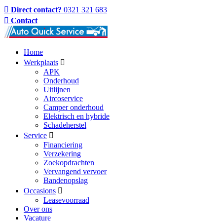
Direct contact?
0321 321 683
Contact
Home
Werkplaats
APK
Onderhoud
Uitlijnen
Aircoservice
Camper onderhoud
Elektrisch en hybride
Schadeherstel
Service
Financiering
Verzekering
Zoekopdrachten
Vervangend vervoer
Bandenopslag
Occasions
Leasevoorraad
Over ons
Vacature