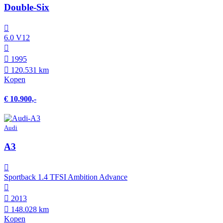
Double-Six
6.0 V12
1995
120.531 km
Kopen
€ 10.900,-
Audi
A3
Sportback 1.4 TFSI Ambition Advance
2013
148.028 km
Kopen