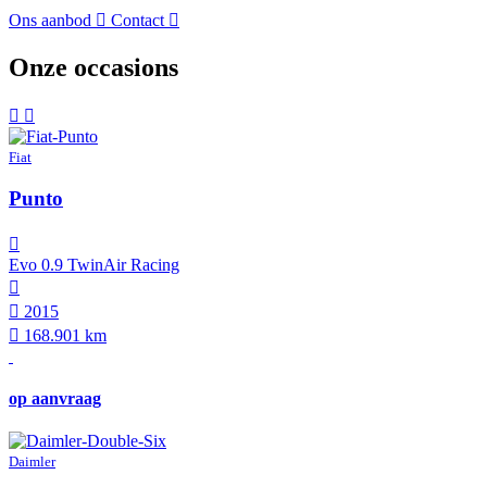
Ons aanbod
Contact
Onze occasions
Fiat
Punto
Evo 0.9 TwinAir Racing
2015
168.901 km
op aanvraag
Daimler