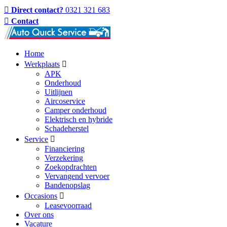
Direct contact?
0321 321 683
Contact
Home
Werkplaats
APK
Onderhoud
Uitlijnen
Aircoservice
Camper onderhoud
Elektrisch en hybride
Schadeherstel
Service
Financiering
Verzekering
Zoekopdrachten
Vervangend vervoer
Bandenopslag
Occasions
Leasevoorraad
Over ons
Vacature