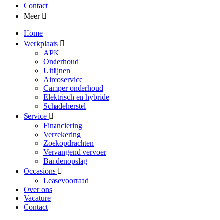
Contact
Meer
Home
Werkplaats
APK
Onderhoud
Uitlijnen
Aircoservice
Camper onderhoud
Elektrisch en hybride
Schadeherstel
Service
Financiering
Verzekering
Zoekopdrachten
Vervangend vervoer
Bandenopslag
Occasions
Leasevoorraad
Over ons
Vacature
Contact